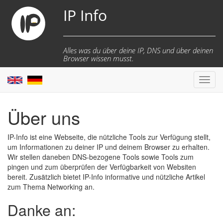
IP Info
Alles was du über deine IP, DNS und über deinen
Browser wissen musst.
Toggl
navig
Über uns
IP-Info ist eine Webseite, die nützliche Tools zur Verfügung stellt,
um Informationen zu deiner IP und deinem Browser zu erhalten.
Wir stellen daneben DNS-bezogene Tools sowie Tools zum
pingen und zum überprüfen der Verfügbarkeit von Websiten
bereit. Zusätzlich bietet IP-Info informative und nützliche Artikel
zum Thema Networking an.
Danke an: